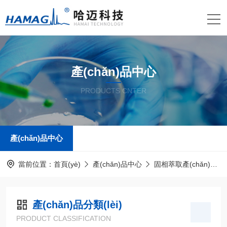
產(chǎn)品中心
PRODUCTS CNTER
產(chǎn)品中心
當前位置：
首頁(yè)
產(chǎn)品中心
固相萃取產(chǎn)品
產(chǎn)品分類(lèi)
PRODUCT CLASSIFICATION