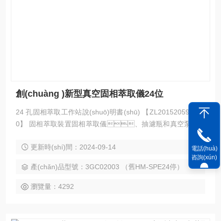
創(chuàng )新型真空固相萃取儀24位
24 孔固相萃取工作站說(shuō)明書(shū) 【ZL201520597551
0】 固相萃取裝置固相萃取儀、抽濾瓶和真空泵三部
分組成?，F有該裝置由這三部分從左至 右依次擺
更新時(shí)間：2024-09-14
放。由于用到揮發(fā)性的有機溶劑，該裝置必須
電話(huà)
咨詢(xún)
在通風(fēng)柜中操作，依次擺放所占空間
產(chǎn)品型號：3GC02003 （舊HM-SPE24停）
大，一個(gè)通風(fēng)柜往往僅僅夠放一臺。然
而，通風(fēng)柜的資源是十分有限的，因此當前
瀏覽量：4292
固相萃取 的擺放很必要加以改進(jìn)。