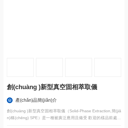
創(chuàng )新型真空固相萃取儀
產(chǎn)品簡(jiǎn)介
創(chuàng )新型真空固相萃取儀（Solid-Phase Extraction,簡(jiǎ
n)稱(chēng) SPE）是一種被廣泛應用且備受 歡迎的樣品前處理
技術(shù),就是利用是利用吸附劑將液體樣品中的目標化合物吸