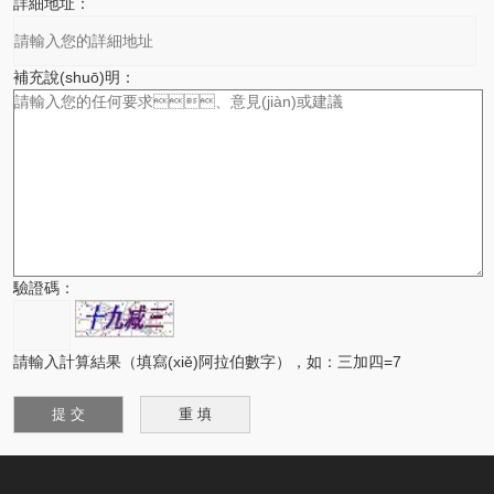
詳細地址：
補充說(shuō)明：
驗證碼：
請輸入計算結果（填寫(xiě)阿拉伯數字），如：三加四=7