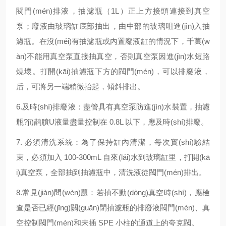
閥門(mén)排液，抽濾瓶（1L）正上方接頭
連接到真空
泵；廢液由玻璃缸底部抽出，由中部的玻璃咀進(jìn)入抽
濾瓶。在沒(méi)有抽濾瓶或
內置廢液缸的情況下，千萬(w
àn)不能用真空泵直接抽真空，否則真空泵因進(jìn)水短路
燒壞。打
開(kāi)抽濾瓶下方的閥門(mén)，可以排廢液，
后，可將另一端稍微抬起，傾斜排出。
6.及時(shí)排廢液：盡管具有真空泵防進(jìn)水裝置，抽濾
瓶?jì)鹊膹U液量盡量控制在 0.8L 以下，
應及時(shí)排廢。
7. 必須清洗系統：為了保持缸內清潔，每次實(shí)驗結
束，必須加入 100-300mL 自來(lái)水到玻璃
缸里，打開(kā
i)真空泵，全部抽到抽濾瓶中，清洗液從閥門(mén)排出。
8.常見(jiàn)問(wèn)題：若抽不動(dòng)真空時(shí)，應檢
查是否已經(jīng)關(guān)閉抽濾瓶的排廢液閥門(mén)、真
空控制閥門(mén)
和未插 SPE 小柱的通道上的夸克閥。