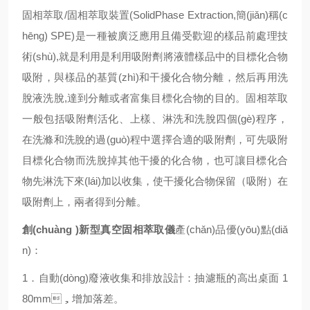
固相萃取/固相萃取裝置(SolidPhase Extraction,簡(jiǎn)稱(c
hēng) SPE)是一種被廣泛應用且備受歡迎的樣品前處理技
術(shù),就是利用是利用吸附劑將液體樣品中的目標化合物
吸附，與樣品的基質(zhì)和干擾化合物分離，然后再用洗
脫液洗脫,達到分離或者富集目標化合物的目的。固相萃取
一般包括吸附劑活化、上樣、淋洗和洗脫四個(gè)程序，
在洗滌和洗脫的過(guò)程中選擇合適的吸附劑，可先吸附
目標化合物而洗脫掉其他干擾的化合物，也可讓目標化合
物先淋洗下來(lái)加以收集，使干擾化合物保留（吸附）在
吸附劑上，兩者得到分離。
創(chuàng )新型真空固相萃取儀
產(chǎn)品優(yōu)點(diǎ
n)：
1．自動(dòng)廢液收集和排放設計：抽濾瓶的高出桌面 1
80mm，增加落差。