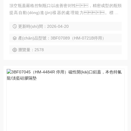
頂空瓶蓋嚴格控制瓶口以改善密封性，精密成型的瓶頸
提高自動(dòng)進(jìn)樣器的處理能力。標準G
C、HPLC用樣品瓶，可用于自動(dòng)進(jìn)樣器
更新時(shí)間：2026-04-20
和樣品儲存，平底瓶適于在儀器運行時(shí)，向
下移動(dòng)的情況，平口瓶與襯墊的接觸面積
產(chǎn)品型號：3BF07089（HM-0721B停用）
大，密封更緊密。隔墊使用PTFE復合硅膠的
材料，以確保優(yōu)良的功能，特別適用于氣相色譜
瀏覽量：2578
儀，在進(jìn)樣過(guò)程中保證隔墊不會(huì )落入樣
品瓶里。