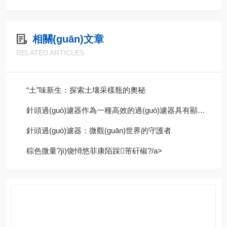
相關(guān)文章
RELATED ARTICLES
“土”味新生：探索土壤采樣瓶的奧秘
針頭過(guò)濾器作為一種高效的過(guò)濾器具有顯著(zhù)的優(yōu)勢
針頭過(guò)濾器：微觀(guān)世界的守護者
棕色微量?jì)饶憳悠菲康陌踩芾矸椒?/a>