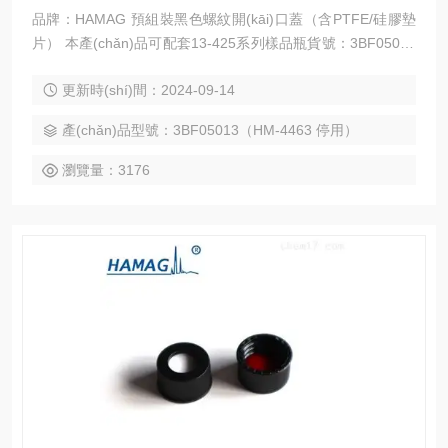
品牌：HAMAG 預組裝黑色螺紋開(kāi)口蓋（含PTFE/硅膠墊
片） 本產(chǎn)品可配套13-425系列樣品瓶貨號：3BF05001
（舊HM-4455停用）、3BF05005（舊HM-4452停
更新時(shí)間：2024-09-14
用）、3BF05002（舊HM-4455A停用）、3BF05006
（舊HM-4452A停用）、3BF05003（舊HM-4455AY停
產(chǎn)品型號：3BF05013（HM-4463 停用）
用）、3BF05007（舊HM-4452AY停用） 可使用在各
種自動(dòng)進(jìn)樣器上。
瀏覽量：3176