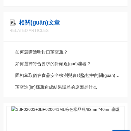
相關(guān)文章
RELATED ARTICLES
如何選購透明鉗口頂空瓶？
如何選擇符合要求的針頭過(guò)濾器？
固相萃取儀在食品安全檢測與農殘監控中的關(guān)鍵應用
頂空進(jìn)樣瓶造成結果誤差的原因是什么