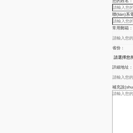
您的姓名：
聯(lián)系
常用郵箱：
省份：
詳細地址：
補充說(sh