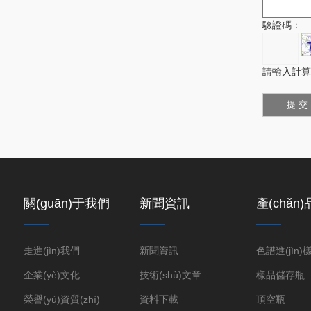
驗證碼：
請輸入計算結
關(guān)于我們
新聞資訊
產(chǎn
走進(jìn)我們
新聞資訊
色譜進(jìn)
企業(yè)文化
技術(shù)文章
樣品儲存瓶
榮譽(yù)資質(zhì)
資料下載
頂空瓶