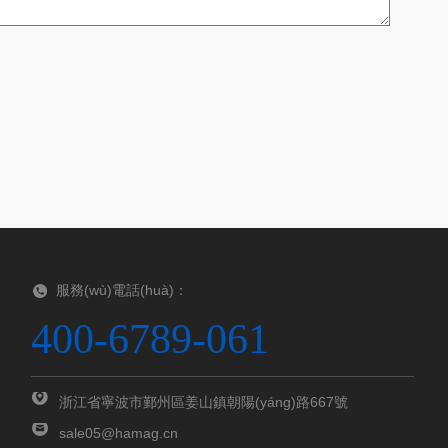
服務(wù)電話(huà)：
400-6789-061
浙江省寧波市鄞州區姜山鎮朝陽(yáng)路667號
sale05@hamag.cn