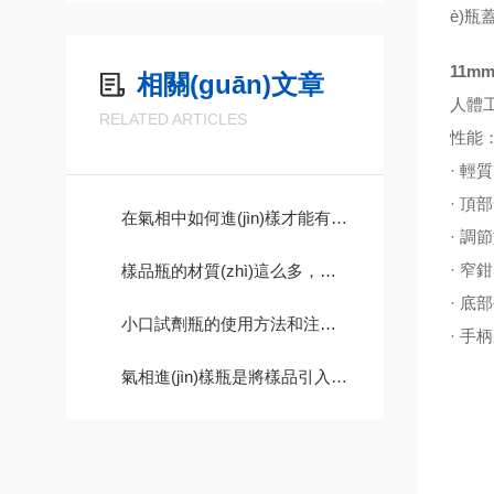
è)瓶
11m
相關(guān)文章
人體工
RELATED ARTICLES
性能
· 輕質
· 頂
在氣相中如何進(jìn)樣才能有較好的重復性
· 調
· 窄
樣品瓶的材質(zhì)這么多，我要怎樣選擇呢？
· 底
小口試劑瓶的使用方法和注意事項
· 手
氣相進(jìn)樣瓶是將樣品引入到氣相系統的重要部件