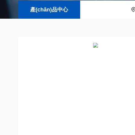
產(chǎn)品中心