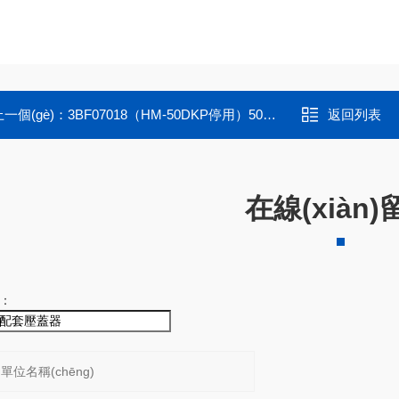
上一個(gè)：
3BF07018（HM-50DKP停用）50ML 透明鉗口頂空瓶
返回列表
在線(xiàn)
品：