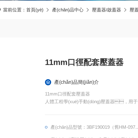
當前位置：
首頁(yè)
產(chǎn)品中心
壓蓋器/啟蓋器
壓
11mm口徑配套壓蓋器
產(chǎn)品簡(jiǎn)介
11mm口徑配套壓蓋器
人體工程學(xué)手動(dòng)壓蓋器，用
性能：
· 輕質(zhì)、舒適
合，不會(huì )有夾手的危險
產(chǎn)品型號：3BF190019（舊HM-0979停）
· 頂部安裝的調節旋鈕指示了擰緊/松開(kāi