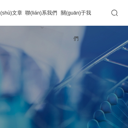
(shù)文章
聯(lián)系我們
關(guān)于我
們