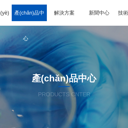
yè)
產(chǎn)品中
解決方案
新聞中心
技術
心
產(chǎn)品中心
PRODUCTS CNTER