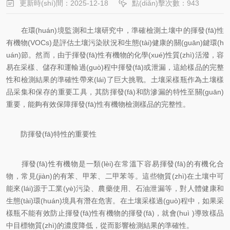
更新時(shí)間：2025-12-18
點(diǎn)擊次數：943
在環(huán)境監測和土壤研究中，準確檢測土壤中的揮發(fā)性
有機物(VOCs)是評估土壤污染狀況和生態(tài)健康的關(guān)鍵環(h
uán)節。然而，由于揮發(fā)性有機物的化學(xué)性質(zhì)活潑，容
易在采樣、儲存和運輸過(guò)程中揮發(fā)或泄漏，這給樣品的完整
性和檢測結果的準確性帶來(lái)了巨大挑戰。土壤采樣瓶作為土壤樣
品采集和保存的重要工具，其防揮發(fā)和防滲漏的特性至關(guān)
重要，能夠有效保障揮發(fā)性有機物檢測樣品的完整性。
防揮發(fā)特性的重要性
揮發(fā)性有機物是一類(lèi)在常溫下容易揮發(fā)的有機化合
物，常見(jiàn)的有苯、甲苯、二甲苯等。這些物質(zhì)在土壤中可
能來(lái)源于工業(yè)污染、農藥使用、石油泄漏等，對人體健康和
生態(tài)環(huán)境具有潛在危害。在土壤采樣過(guò)程中，如果采
樣瓶不能有效防止揮發(fā)性有機物的揮發(fā)，就會(huì )導致樣品
中目標物質(zhì)的濃度降低，從而影響檢測結果的準確性。