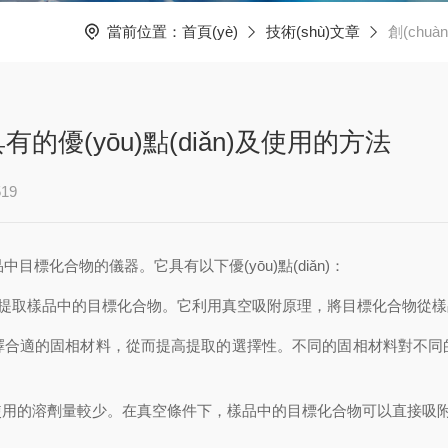
當前位置：
首頁(yè)
技術(shù)文章
創(chu
有的優(yōu)點(diǎn)及使用的方法
19
化合物的儀器。它具有以下優(yōu)點(diǎn)：
樣品中的目標化合物。它利用真空吸附原理，將目標化合物從樣品中
的固相材料，從而提高提取的選擇性。不同的固相材料對不同的化
較少。在真空條件下，樣品中的目標化合物可以直接吸附到固相材料上