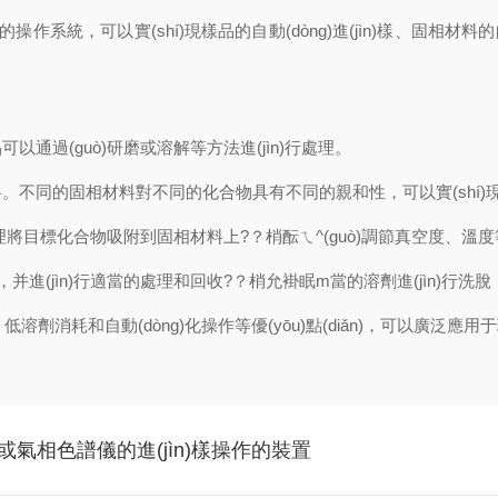
統，可以實(shí)現樣品的自動(dòng)進(jìn)樣、固相材料的自
過(guò)研磨或溶解等方法進(jìn)行處理。
同的固相材料對不同的化合物具有不同的親和性，可以實(shí)現對
標化合物吸附到固相材料上?？梢酝ㄟ^(guò)調節真空度、溫
jìn)行適當的處理和回收?？梢允褂眠m當的溶劑進(jìn)行洗脫
劑消耗和自動(dòng)化操作等優(yōu)點(diǎn)，可以廣泛應用于環(huán)境
或氣相色譜儀的進(jìn)樣操作的裝置